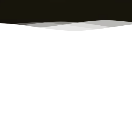
子供の口に入るものだ
から、安心してお届け
したい
ご注文いただいたお客様（お子様）に
「安心・安全」に食べていただきたい。
その実現のために、